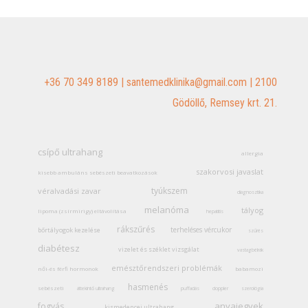
+36 70 349 8189
|
santemedklinika@gmail.com
|
2100
Gödöllő, Remsey krt. 21.
csípő ultrahang
allergia
szakorvosi javaslat
kisebb ambuláns sebészeti beavatkozások
tyúkszem
véralvadási zavar
diagnosztika
melanóma
tályog
lipoma (zsírmirigy) eltávolítása
hepatitis
rákszűrés
terheléses vércukor
bőrtályogok kezelése
szűrés
diabétesz
vizelet és széklet vizsgálat
vastagbélrák
emésztőrendszeri problémák
női-és férfi hormonok
babamozi
hasmenés
sebészeti
áttekintő ultrahang
puffadás
doppler
szerológia
anyajegyek
fogyás
kismedencei ultrahang