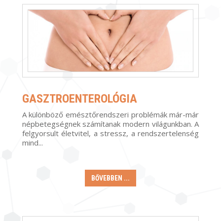
GASZTROENTEROLÓGIA
A
különböző emésztőrendszeri problémák már-már
népbetegségnek számítanak modern világunkban. A
felgyorsult életvitel, a stressz, a rendszertelenség
mind
...
BŐVEBBEN ...