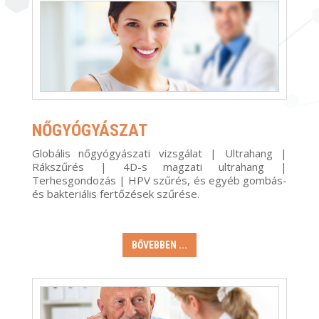
NŐGYÓGYÁSZAT
Globális nőgyógyászati vizsgálat | Ultrahang |
Rákszűrés | 4D-s magzati ultrahang |
Terhesgondozás | HPV szűrés, és egyéb gombás-
és bakteriális fertőzések szűrése
.
BŐVEBBEN ...