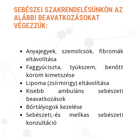
SEBÉSZEI SZAKRENDELÉSÜNKÖN AZ
ALÁBBI BEAVATKOZÁSOKAT
VÉGEZZÜK:
Anyajegyek, szemölcsök, fibromák
eltávolítása
Faggyúciszta, tyúkszem, benőtt
köröm kimetszése
Lipoma (zsírmirigy) eltávolítása
Kisebb ambuláns sebészeti
beavatkozások
Bőrtályogok kezelése
Sebészeti,-és mellkas sebészeti
konzultáció