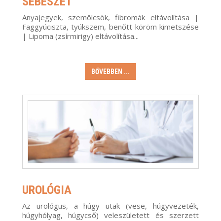
SEBÉSZET
Anyajegyek, szemölcsök, fibromák eltávolítása |
Faggyúciszta, tyúkszem, benőtt köröm kimetszése
| Lipoma (zsírmirigy) eltávolítása...
BŐVEBBEN ...
UROLÓGIA
Az urológus, a húgy utak (vese, húgyvezeték,
húgyhólyag, húgycső) veleszületett és szerzett