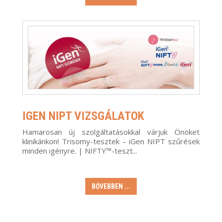
IGEN NIPT VIZSGÁLATOK
Hamarosan új szolgáltatásokkal várjuk Önöket
klinikánkon! Trisomy-tesztek – iGen NIPT szűrések
minden igényre. | NIFTY™-teszt...
BŐVEBBEN ...