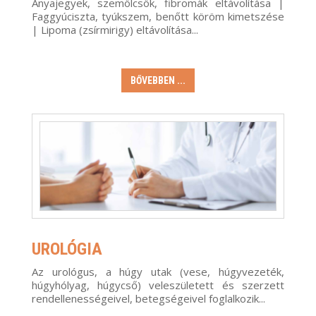
Anyajegyek, szemölcsök, fibromák eltávolítása |
Faggyúciszta, tyúkszem, benőtt köröm kimetszése
| Lipoma (zsírmirigy) eltávolítása...
BŐVEBBEN ...
UROLÓGIA
Az urológus, a húgy utak (vese, húgyvezeték,
húgyhólyag, húgycső) veleszületett és szerzett
rendellenességeivel, betegségeivel foglalkozik...