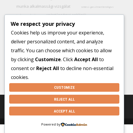
munka alkalmassági vizsgálat
sebész-gasztroenterológus
emésztőrendszeri problémák
terhesgondozás
terheléses vércukor
We respect your privacy
végbéltükrözés
emlő ultrahang
szakorvos
faggyúciszta
color doppler
fekély
Cookies help us improve your experience,
benőtt köröm kimetszése
váladékos
általános labor
ételallergia
deliver personalized content, and analyze
diagnosztika
4D-s magzati ultrahang
lipoma (zsírmirigy) eltávolítása
traffic. You can choose which cookies to allow
inkontinencia
tumor markerek
laborvizsgálat
székrekedés
by clicking
Customize
. Click
Accept All
to
gasztroenterológia
consent or
Reject All
to decline non-essential
cookies.
CUSTOMIZE
REJECT ALL
ACCEPT ALL
Powered by