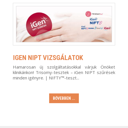
IGEN NIPT VIZSGÁLATOK
Hamarosan új szolgáltatásokkal várjuk Önöket
klinikánkon! Trisomy-tesztek – iGen NIPT szűrések
minden igényre. | NIFTY™-teszt...
BŐVEBBEN ...