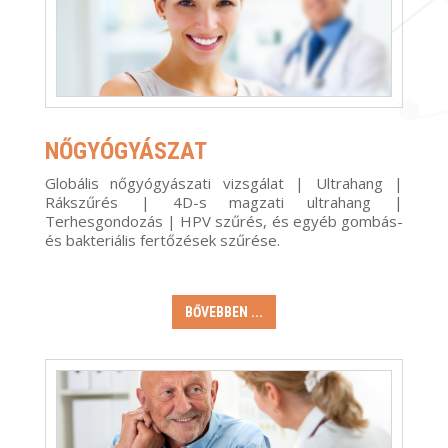
NŐGYÓGYÁSZAT
Globális nőgyógyászati vizsgálat | Ultrahang |
Rákszűrés | 4D-s magzati ultrahang |
Terhesgondozás | HPV szűrés, és egyéb gombás-
és bakteriális fertőzések szűrése
.
BŐVEBBEN ...