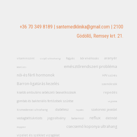
+36 70 349 8189
|
santemedklinika@gmail.com
|
2100
Gödöllő, Remsey krt. 21.
aranyér
vitaminszint
fogyás
bőr elváltozás
csípő ultrahang
emésztőrendszeri probléma
kimetszés
női-és férfi hormonok
HPV szűrés
Barron-ligatúrás kezelés
szemölcsök
repedés
kisebb ambuláns sebészeti beavatkozások
gombás és bakteriális fertőzések szűrése
végbélrák
diabétesz
szakorvosi javaslat
kismedencei ultrahang
hepatitis
reflux
jogosítvány
vastagbéltükrözés
életmód
babamozi
csecsemő koponya ultrahang
doppler
vizelet és széklet vizsgálat