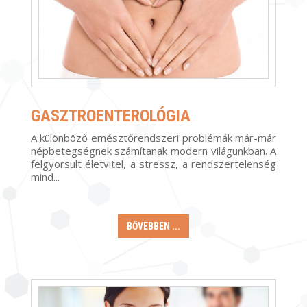
GASZTROENTEROLÓGIA
A
különböző emésztőrendszeri problémák már-már
népbetegségnek számítanak modern világunkban. A
felgyorsult életvitel, a stressz, a rendszertelenség
mind
...
BŐVEBBEN ...